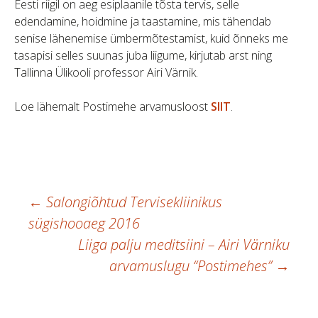
Eesti riigil on aeg esiplaanile tõsta tervis, selle
edendamine, hoidmine ja taastamine, mis tähendab
senise lähenemise ümbermõtestamist, kuid õnneks me
tasapisi selles suunas juba liigume, kirjutab arst ning
Tallinna Ülikooli professor Airi Värnik.
Loe lähemalt Postimehe arvamusloost
SIIT
.
Postituste
←
Salongiõhtud Tervisekliinikus
sügishooaeg 2016
töölaud
Liiga palju meditsiini – Airi Värniku
arvamuslugu “Postimehes”
→