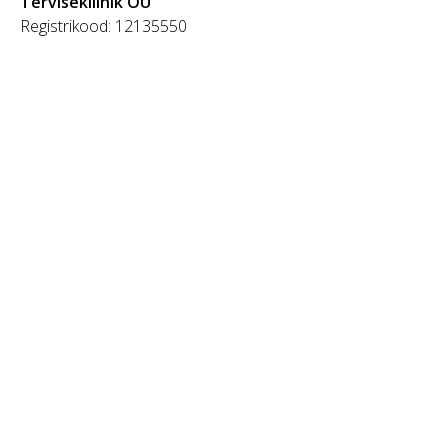
Tervisekliinik OÜ
Registrikood: 12135550