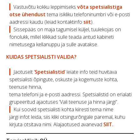
Vastuvõtu kokku leppimiseks
võta spetsialistiga
otse ühendust
tema isikliku telefoninumbri või e-posti
aadressi kaudu (leiad kontaktinfo
siit
).
Sissepääs on maja tagumisel küljel, tuulekojas on
fonolukk, millel klikkad sulle teada antud kabineti
nimetusega kellanuppu ja sulle avatakse.
KUIDAS SPETSIALISTI VALIDA?
Jaotuselt ’
Spetsialistid
’ leiate info teid huvitava
spetsialisti õpingute, oskuste ja kogemuste kohta,
teenuse hinna,
tema telefoni ja e-posti aadressi. Spetsialistid on erialati
grupeeritud ajaotuses ’Vali teenuse ja hinna järgi”.
Kui soovid spetsialisti kohta kiiresti tema nime
järgi infot leida, siis kliki otsingurõngale paremal, kuhu
kirjuta otsitava nimi. Alajaotused avanevad
SIIT
.