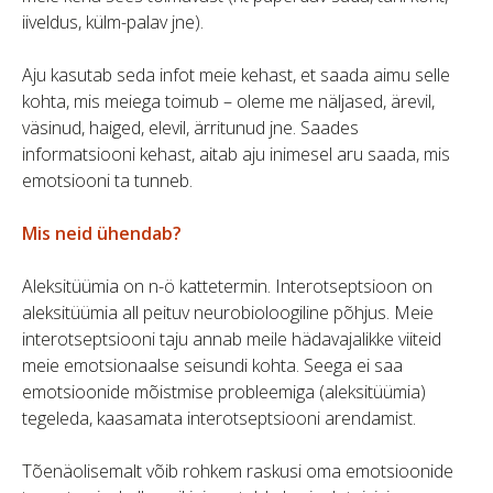
iiveldus, külm-palav jne).
Aju kasutab seda infot meie kehast, et saada aimu selle
kohta, mis meiega toimub – oleme me näljased, ärevil,
väsinud, haiged, elevil, ärritunud jne. Saades
informatsiooni kehast, aitab aju inimesel aru saada, mis
emotsiooni ta tunneb.
Mis neid ühendab?
Aleksitüümia on n-ö kattetermin. Interotseptsioon on
aleksitüümia all peituv neurobioloogiline põhjus. Meie
interotseptsiooni taju annab meile hädavajalikke viiteid
meie emotsionaalse seisundi kohta. Seega ei saa
emotsioonide mõistmise probleemiga (aleksitüümia)
tegeleda, kaasamata interotseptsiooni arendamist.
Tõenäolisemalt võib rohkem raskusi oma emotsioonide