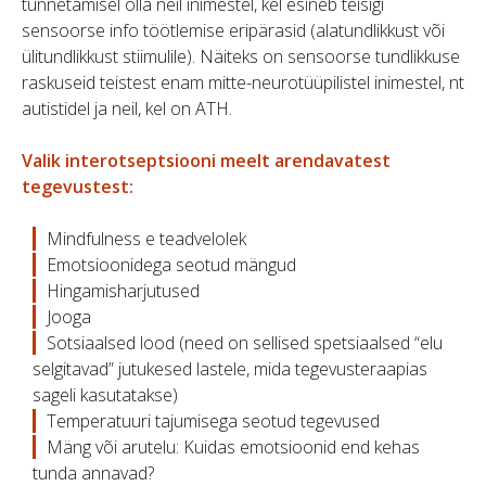
tunnetamisel olla neil inimestel, kel esineb teisigi
sensoorse info töötlemise eripärasid (alatundlikkust või
ülitundlikkust stiimulile). Näiteks on sensoorse tundlikkuse
raskuseid teistest enam mitte-neurotüüpilistel inimestel, nt
autistidel ja neil, kel on ATH.
Valik interotseptsiooni meelt arendavatest
tegevustest:
Mindfulness e teadvelolek
Emotsioonidega seotud mängud
Hingamisharjutused
Jooga
Sotsiaalsed lood (need on sellised spetsiaalsed “elu
selgitavad” jutukesed lastele, mida tegevusteraapias
sageli kasutatakse)
Temperatuuri tajumisega seotud tegevused
Mäng või arutelu: Kuidas emotsioonid end kehas
tunda annavad?