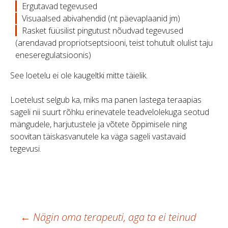
Ergutavad tegevused
Visuaalsed abivahendid (nt päevaplaanid jm)
Rasket füüsilist pingutust nõudvad tegevused
(arendavad propriotseptsiooni, teist tohutult olulist taju
eneseregulatsioonis)
See loetelu ei ole kaugeltki mitte täielik.
Loetelust selgub ka, miks ma panen lastega teraapias
sageli nii suurt rõhku erinevatele teadvelolekuga seotud
mängudele, harjutustele ja võtete õppimisele ning
soovitan täiskasvanutele ka väga sageli vastavaid
tegevusi.
Postituste
←
Nägin oma terapeuti, aga ta ei teinud