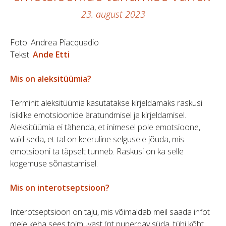
23. august 2023
Foto: Andrea Piacquadio
Tekst:
Ande Etti
Mis on aleksitüümia?
Terminit aleksitüümia kasutatakse kirjeldamaks raskusi
isiklike emotsioonide äratundmisel ja kirjeldamisel.
Aleksitüümia ei tähenda, et inimesel pole emotsioone,
vaid seda, et tal on keeruline selgusele jõuda, mis
emotsiooni ta täpselt tunneb. Raskusi on ka selle
kogemuse sõnastamisel.
Mis on interotseptsioon?
Interotseptsioon on taju, mis võimaldab meil saada infot
meie keha sees toimuvast (nt puperdav süda, tühi kõht,