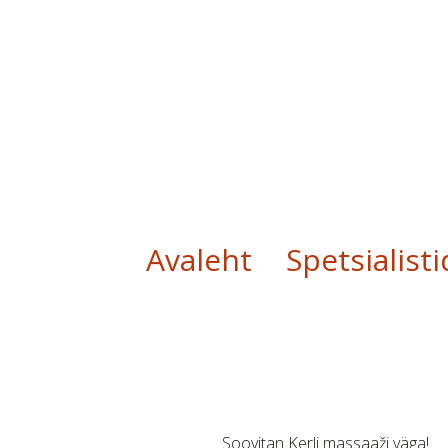
Liigu
Avaleht
Spetsialisti
sisu
juurde
Soovitan Kerli massaaži väga!