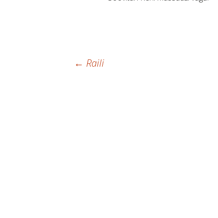
Postituste
←
Raili
töölaud